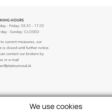
NING HOURS
ay - Friday: 08.30 – 17.00
rday - Sunday: CLOSED
to current measures, our
e is closed until further notice.
can contact our brokers by
e or e-mail
er@platinumreal.sk
We use cookies