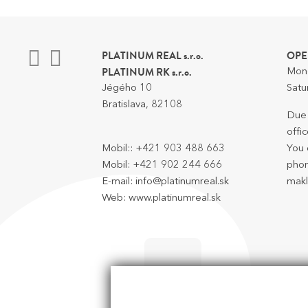
PLATINUM REAL s.r.o.
OPE
PLATINUM RK s.r.o.
Mond
Jégého 10
Satu
Bratislava, 82108
Due 
offic
Mobil::
+421 903 488 663
You 
Mobil:
+421 902 244 666
phon
E-mail:
info@platinumreal.sk
makl
Web:
www.platinumreal.sk