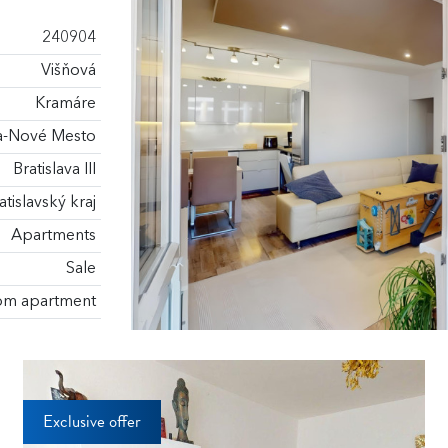
240904
Višňová
Kramáre
va-Nové Mesto
Bratislava III
atislavský kraj
Apartments
Sale
m apartment
Exclusive offer