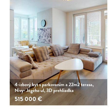
4-izbový byt s parkovaním a 22m2 terasa,
Nivy- Jégého ul, 3D prehliadka
515 000
€