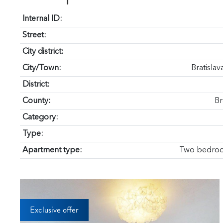
Internal ID:
Street:
City district:
City/Town:
Bratisla
District:
County:
Br
Category:
Type:
Apartment type:
Two bedroo
Exclusive offer