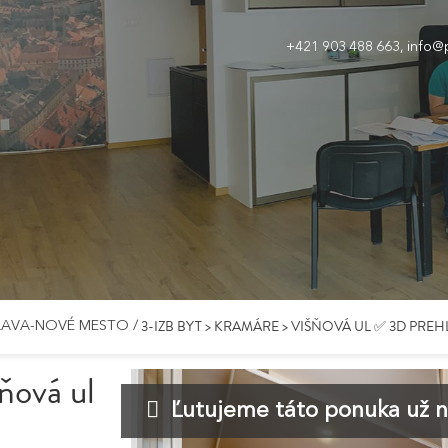
+421 903 488 663
,
info@p
3-IZB BYT > KRAMÁRE > VIŠŇOVÁ UL ✅ 3D PRE
ISLAVA-NOVÉ MESTO
/
ňová ul
Ľutujeme táto ponuka už ni