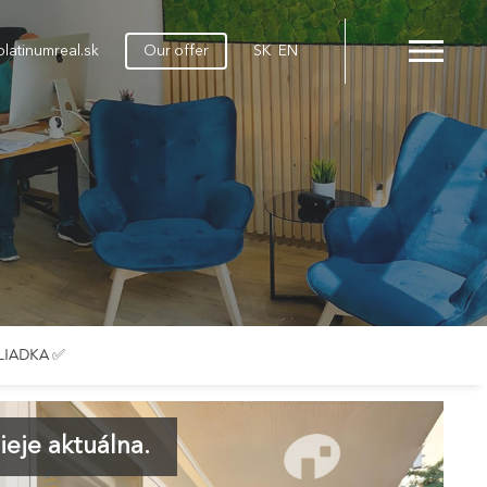
latinumreal.sk
Our offer
SK
EN
HLIADKA ✅
eje aktuálna.