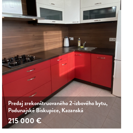
Predaj zrekonštruovaného 2-izbového bytu,
Podunajské Biskupice, Kazanská
215 000
€