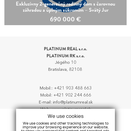
Exkluzívny 2-generačný rodinný dom s čarovnou
záhradou a úplným súkromím – Svätý Jur
690 000
€
PLATINUM REAL s.r.o.
PLATINUM RK s.r.o.
Jégého 10
Bratislava, 82108
Mobil::
+421 903 488 663
Mobil:
+421 902 244 666
E-mail:
info@platinumreal.sk
Web:
www.platinumreal.sk
We use cookies
We use cookies and other tracking technologies to
OPENING HOURS
improve your browsing experience on our website,