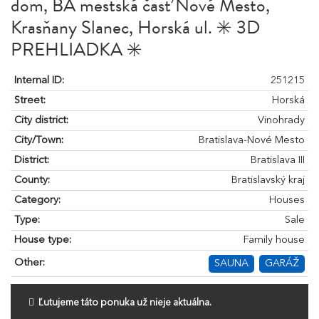
dom, BA mestská časť Nové Mesto,
Krasňany Slanec, Horská ul. ✳️ 3D
PREHLIADKA ✳️
Internal ID:
251215
Street:
Horská
City district:
Vinohrady
City/Town:
Bratislava-Nové Mesto
District:
Bratislava III
County:
Bratislavský kraj
Category:
Houses
Type:
Sale
House type:
Family house
Other:
SAUNA
GARÁŽ
Ľutujeme táto ponuka už nieje aktuálna.