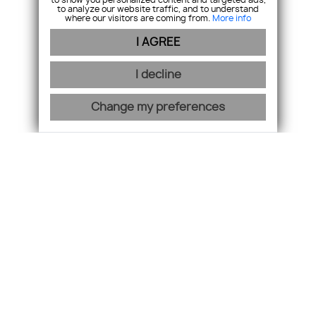
to show you personalized content and targeted ads,
to analyze our website traffic, and to understand
Monday - Friday: 08.30 – 17.00
where our visitors are coming from.
More info
Saturday - Sunday: CLOSED
I AGREE
Due to current measures, our office is closed until further
notice. You can contact our brokers by phone or e-mail
I decline
makler@platinumreal.sk
Change my preferences