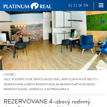
|
|
SK
EN
HOME
/
SALE, RODINNÝ DOM, BRATISLAVSKÝ KRAJ, BRATISLAVA-NOVÉ MESTO
/
REZERVOVANE 4-IZBOVÝ RODINNÝ DOM, BA MESTSKÁ ČASŤ NOVÉ MESTO,
KRASŇANY SLANEC, HORSKÁ UL. ✳️ 3D PREHLIADKA ✳️
REZERVOVANE 4-izbový rodinný