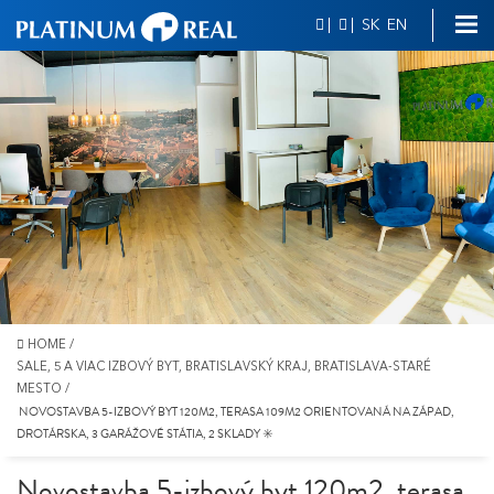
|
|
SK
EN
HOME
/
SALE, 5 A VIAC IZBOVÝ BYT, BRATISLAVSKÝ KRAJ, BRATISLAVA-STARÉ
MESTO
/
NOVOSTAVBA 5-IZBOVÝ BYT 120M2, TERASA 109M2 ORIENTOVANÁ NA ZÁPAD,
DROTÁRSKA, 3 GARÁŽOVÉ STÁTIA, 2 SKLADY ✳️
Novostavba 5-izbový byt 120m2, terasa