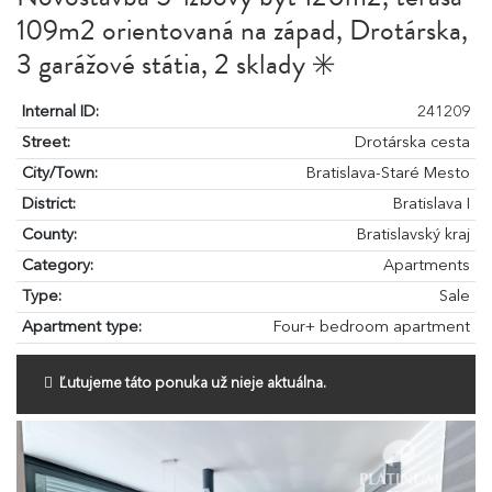
109m2 orientovaná na západ, Drotárska,
3 garážové státia, 2 sklady ✳️
Internal ID:
241209
Street:
Drotárska cesta
City/Town:
Bratislava-Staré Mesto
District:
Bratislava I
County:
Bratislavský kraj
Category:
Apartments
Type:
Sale
Apartment type:
Four+ bedroom apartment
Ľutujeme táto ponuka už nieje aktuálna.