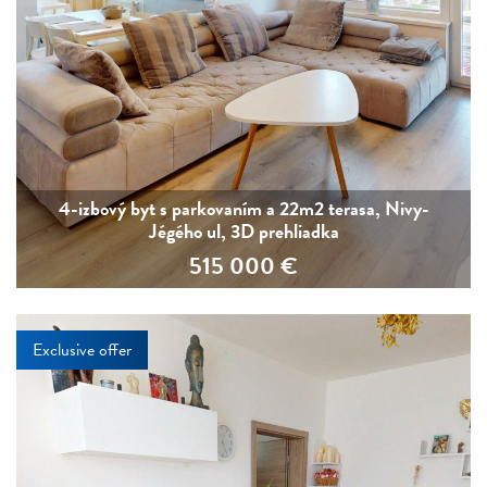
4-izbový byt s parkovaním a 22m2 terasa, Nivy-
Jégého ul, 3D prehliadka
515 000
€
Exclusive offer