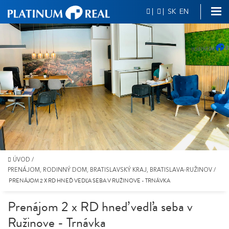
|
|
SK
EN
ÚVOD
/
PRENÁJOM, RODINNÝ DOM, BRATISLAVSKÝ KRAJ, BRATISLAVA-RUŽINOV
/
PRENÁJOM 2 X RD HNEĎ VEDĽA SEBA V RUŽINOVE - TRNÁVKA
Prenájom 2 x RD hneď vedľa seba v
Ružinove - Trnávka