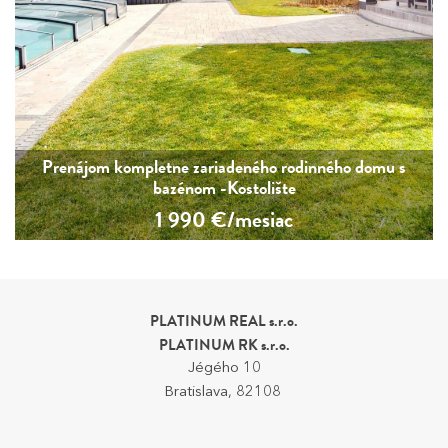
Prenájom kompletne zariadeného rodinného domu s
bazénom -Kostolište
1 990
€/mesiac
PLATINUM REAL s.r.o.
PLATINUM RK s.r.o.
Jégého 10
Bratislava, 82108