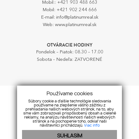
Mobil::
+421 903 488 663
Mobil:
+421 902 244 666
E-mail:
info@platinumreal.sk
Web:
www.platinumreal.sk
OTVÁRACIE HODINY
Pondelok – Piatok: 08.30 – 17.00
Sobota – Nedeľa: ZATVORENÉ
Používame cookies
Súbory cookie a ďalšie technológie sledovania
používame na zlepšenie vášho zážitku z
prehliadania našich webových stránok, na to, aby
sme vám zobrazovali prispôsobený obsah a cielené
reklamy, na analýzu návštevnosti našich webových
stránok a na pochopenie toho, odkiaľ naši
návštevníci prichádzajú.
Viac info
SÚHLASÍM