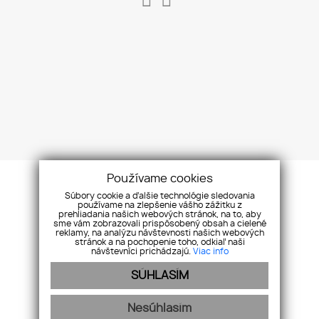
Používame cookies
Súbory cookie a ďalšie technológie sledovania
používame na zlepšenie vášho zážitku z
prehliadania našich webových stránok, na to, aby
sme vám zobrazovali prispôsobený obsah a cielené
reklamy, na analýzu návštevnosti našich webových
stránok a na pochopenie toho, odkiaľ naši
návštevníci prichádzajú.
Viac info
SÚHLASÍM
O spoločnosti
Zoznam nehnuteľností
Služby
Referencie
Nesúhlasím
Náš team
Kontakt
GDPR
Cookies