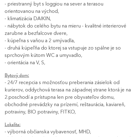
- priestranný byt s loggiou na sever a terasou
orientovanou na východ,
- klimatizácia DAIKIN,
- nábytok do celého bytu na mieru - kvalitné interierové
zarubne a bezfalcove dvere,
- kúpeľna s vaňou a 2 umývadla,
- druhá kúpeľňa do ktorej sa vstupuje zo spálne je so
sprchovým kútom WC a umyvadlo,
- orientácia na V, S,
Bytový dom:
- 24/7 recepcia s možnosťou preberania zásielok od
kurierov, oddychová terasa na západnej strane ktorá je na
2.poschodí a prístupna len pre obyvateľov domu,
obchodné prevádzky na prízemí, reštaurácia, kaviareň,
potraviny, BIO potraviny, FITKO,
Lokalita:
- výborná občianska vybavenosť, MHD,