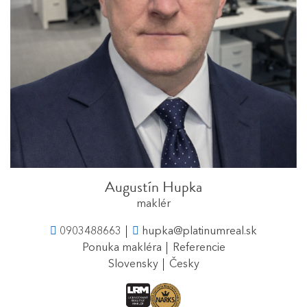
Augustín Hupka
maklér
0903488663
hupka@platinumreal.sk
Ponuka makléra
Referencie
Slovensky
Česky