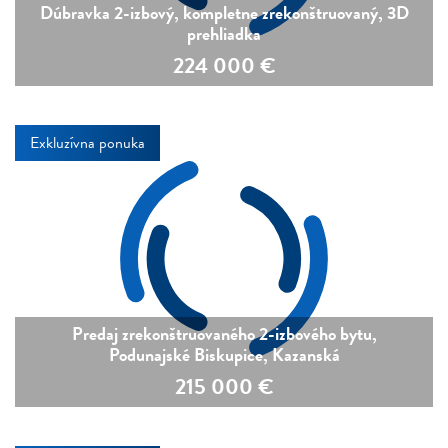
Dúbravka 2-izbový, kompletne zrekonštruovaný, 3D
prehliadka
224 000
€
Exkluzívna ponuka
Predaj zrekonštruovaného 2-izbového bytu,
Podunajské Biskupice, Kazanská
215 000
€