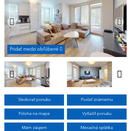
Pridať medzi obľúbené
Sledovať ponuku
Poslať známemu
Poloha na mape
Vytlačiť ponuku
Mám záujem
Mesačná splátka