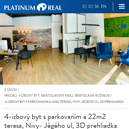
|
|
SK
EN
ÚVOD
/
PREDAJ, 4 IZBOVÝ BYT, BRATISLAVSKÝ KRAJ, BRATISLAVA-RUŽINOV
/
4-IZBOVÝ BYT S PARKOVANÍM A 22M2 TERASA, NIVY- JÉGÉHO UL, 3D PREHLIADKA
4-izbový byt s parkovaním a 22m2
terasa, Nivy- Jégého ul, 3D prehliadka