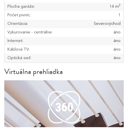
2
Plocha garáže:
14 m
Počet pivníc:
1
Orientácia:
Severovýchod
Vykurovanie - centrálne:
áno
Internet:
áno
Káblová TV:
áno
Optická sieť:
áno
Virtuálna prehliadka