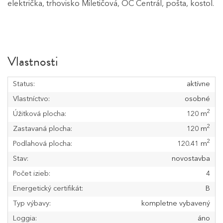
električka, trhovisko Miletičová, OC Centrál, pošta, kostol.
Vlastnosti
Status:
aktívne
Vlastníctvo:
osobné
2
Úžitková plocha:
120 m
2
Zastavaná plocha:
120 m
2
Podlahová plocha:
120.41 m
Stav:
novostavba
Počet izieb:
4
Energetický certifikát:
B
Typ výbavy:
kompletne vybavený
Loggia:
áno