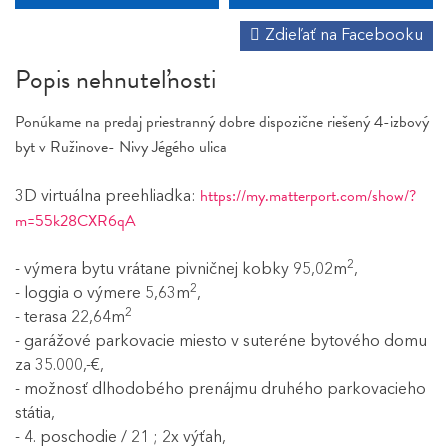
Zdieľať na Facebooku
Popis nehnuteľnosti
Ponúkame na predaj priestranný dobre dispozične riešený 4-izbový
byt v Ružinove- Nivy Jégého ulica
https://my.matterport.com/show/?
3D virtuálna preehliadka:
m=55k28CXR6qA
2
- výmera bytu vrátane pivničnej kobky 95,02m
,
2
- loggia o výmere 5,63m
,
2
- terasa 22,64m
- garážové parkovacie miesto v suteréne bytového domu
za 35.000,-€,
- možnosť dlhodobého prenájmu druhého parkovacieho
státia,
- 4. poschodie / 21 ; 2x výťah,