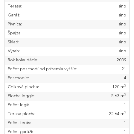
Terasa:
áno
Garáž:
áno
Pivnica:
áno
Špajza:
áno
Sklad:
áno
Výťah:
áno
Rok kolaudácie:
2009
Počet poschodí od prízemia vyššie:
21
Poschodie:
4
2
Celková plocha:
120 m
2
Plocha loggie:
5.63 m
Počet logií:
1
2
Terasa plocha:
22.64 m
Počet terás:
1
Počet garáží:
1