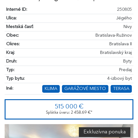
Interné ID:
250805
Ulica:
Jégého
Mestská časť:
Nivy
Obec:
Bratislava-Ružinov
Okres:
Bratislava II
Kraj:
Bratislavský kraj
Druh:
Byty
Typ:
Predaj
Typ bytu:
4-izbový byt
Iné:
KLIMA
GARÁŽOVÉ MIESTO
TERASA
515 000 €
Splátka úveru:
2 458.69 €
*
Exkluzívna ponuka