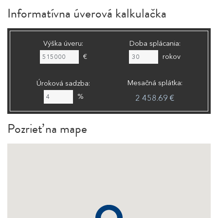
Informatívna úverová kalkulačka
Výška úveru:
Doba splácania:
€
rokov
Mesačná splátka:
Úroková sadzba:
%
2 458.69 €
Pozrieť na mape