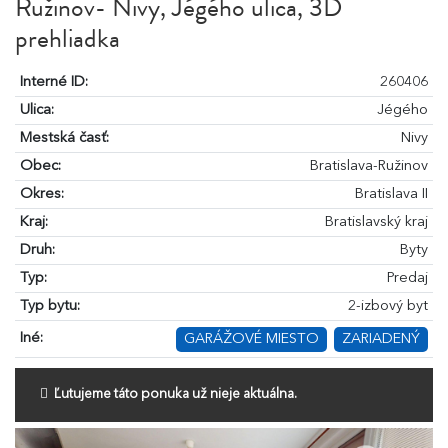
Ružinov- Nivy, Jégého ulica, 3D
prehliadka
Interné ID:
260406
Ulica:
Jégého
Mestská časť:
Nivy
Obec:
Bratislava-Ružinov
Okres:
Bratislava II
Kraj:
Bratislavský kraj
Druh:
Byty
Typ:
Predaj
Typ bytu:
2-izbový byt
Iné:
GARÁŽOVÉ MIESTO
ZARIADENÝ
Ľutujeme táto ponuka už nieje aktuálna.