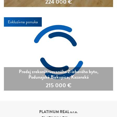
224 000
€
Exkluzívna ponuka
Predaj zrekonštruovaného 2-izbového bytu,
Podunajské Biskupice, Kazanská
215 000
€
PLATINUM REAL s.r.o.