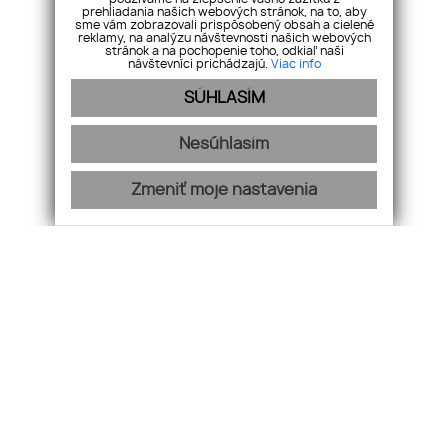
prehliadania našich webových stránok, na to, aby
sme vám zobrazovali prispôsobený obsah a cielené
reklamy, na analýzu návštevnosti našich webových
stránok a na pochopenie toho, odkiaľ naši
návštevníci prichádzajú.
Viac info
SÚHLASÍM
Nesúhlasím
Zmeniť moje nastavenia
O spoločnosti
Zoznam nehnuteľností
Služby
Referencie
Náš team
Kontakt
GDPR
Cookies
webdesign
|
webex.digital