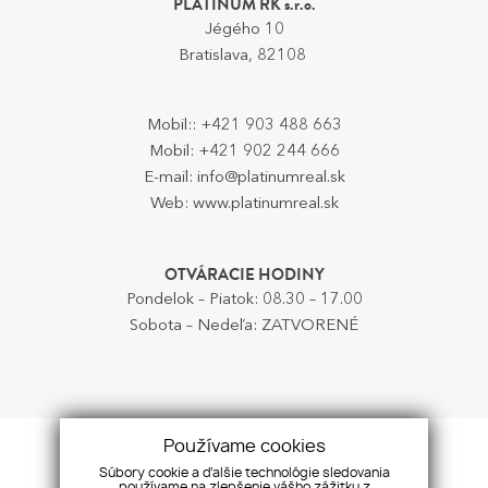
PLATINUM RK s.r.o.
Jégého 10
Bratislava, 82108
Mobil::
+421 903 488 663
Mobil:
+421 902 244 666
E-mail:
info@platinumreal.sk
Web:
www.platinumreal.sk
OTVÁRACIE HODINY
Pondelok – Piatok: 08.30 – 17.00
Sobota – Nedeľa: ZATVORENÉ
Používame cookies
Súbory cookie a ďalšie technológie sledovania
používame na zlepšenie vášho zážitku z