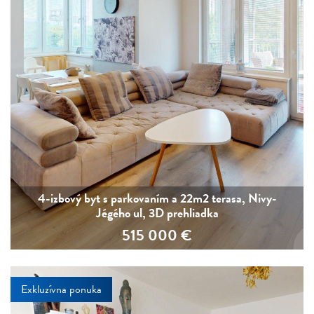
4-izbový byt s parkovaním a 22m2 terasa, Nivy-
Jégého ul, 3D prehliadka
515 000
€
Exkluzívna ponuka