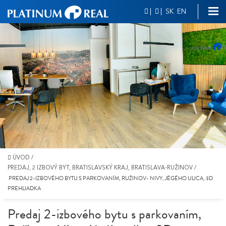
|
|
SK
EN
ÚVOD
/
PREDAJ, 2 IZBOVÝ BYT, BRATISLAVSKÝ KRAJ, BRATISLAVA-RUŽINOV
/
PREDAJ 2-IZBOVÉHO BYTU S PARKOVANÍM, RUŽINOV- NIVY, JÉGÉHO ULICA, 3D
PREHLIADKA
Predaj 2-izbového bytu s parkovaním,